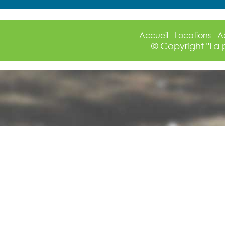
Accueil
-
Locations
-
A
© Copyright "La 